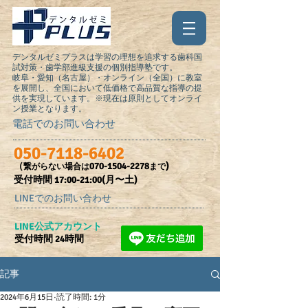
デンタルゼミプラスは学習の理想を追求する歯科国
試対策・歯学部進級支援の個別指導塾です。
岐阜・愛知（名古屋）・オンライン（全国）に教室
を展開し、全国において低価格で高品質な指導の提
供を実現しています。※現在は原則としてオンライ
ン授業となります。
電話でのお問い合わせ
050-7118-6402
（
070-1504-2278
)
繋がらない場合は
まで
受付時間​ 17:00-21:00(月〜土)
LINEでのお問い合わせ
​LINE公式アカウント
受付時間 24時間
記事
2024年6月15日
読了時間: 1分