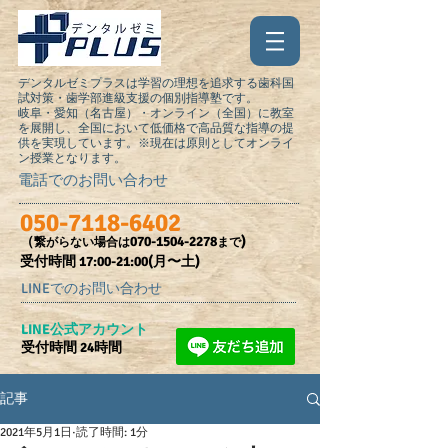
デンタルゼミプラスは学習の理想を追求する歯科国
試対策・歯学部進級支援の個別指導塾です。
岐阜・愛知（名古屋）・オンライン（全国）に教室
を展開し、全国において低価格で高品質な指導の提
供を実現しています。※現在は原則としてオンライ
ン授業となります。
電話でのお問い合わせ
050-7118-6402
（
070-1504-2278
)
繋がらない場合は
まで
受付時間​ 17:00-21:00(月〜土)
LINEでのお問い合わせ
​LINE公式アカウント
受付時間 24時間
記事
2021年5月1日
読了時間: 1分