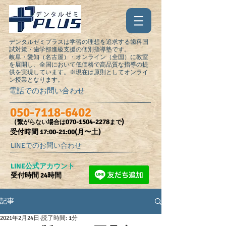
デンタルゼミプラスは学習の理想を追求する歯科国
試対策・歯学部進級支援の個別指導塾です。
岐阜・愛知（名古屋）・オンライン（全国）に教室
を展開し、全国において低価格で高品質な指導の提
供を実現しています。※現在は原則としてオンライ
ン授業となります。
電話でのお問い合わせ
050-7118-6402
（
070-1504-2278
)
繋がらない場合は
まで
受付時間​ 17:00-21:00(月〜土)
LINEでのお問い合わせ
​LINE公式アカウント
受付時間 24時間
記事
2021年2月24日
読了時間: 1分