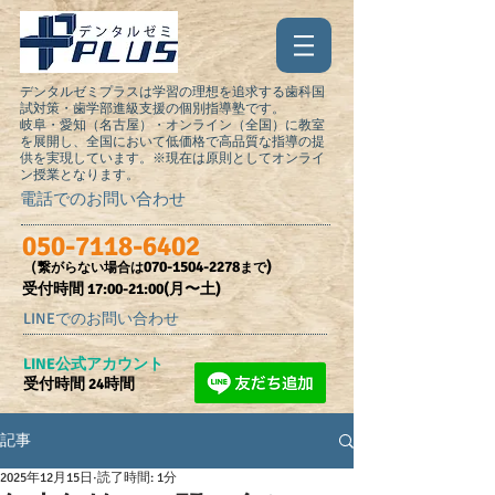
デンタルゼミプラスは学習の理想を追求する歯科国
試対策・歯学部進級支援の個別指導塾です。
岐阜・愛知（名古屋）・オンライン（全国）に教室
を展開し、全国において低価格で高品質な指導の提
供を実現しています。※現在は原則としてオンライ
ン授業となります。
電話でのお問い合わせ
050-7118-6402
（
070-1504-2278
)
繋がらない場合は
まで
受付時間​ 17:00-21:00(月〜土)
LINEでのお問い合わせ
​LINE公式アカウント
受付時間 24時間
記事
2025年12月15日
読了時間: 1分