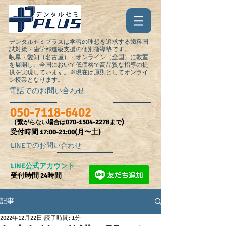
デンタルゼミプラスは学習の理想を追求する歯科国
試対策・歯学部進級支援の個別指導塾です。
岐阜・愛知（名古屋）・オンライン（全国）に教室
を展開し、全国において低価格で高品質な指導の提
供を実現しています。※現在は原則としてオンライ
ン授業となります。
電話でのお問い合わせ
050-7118-6402
（
070-1504-2278
)
繋がらない場合は
まで
受付時間​ 17:00-21:00(月〜土)
LINEでのお問い合わせ
​LINE公式アカウント
受付時間 24時間
記事
2022年12月22日
読了時間: 1分