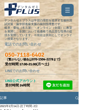
デンタルゼミプラスは学習の理想を追求する歯科国
試対策・歯学部進級支援の個別指導塾です。
岐阜・愛知（名古屋）・オンライン（全国）に教室
を展開し、全国において低価格で高品質な指導の提
供を実現しています。※現在は原則としてオンライ
ン授業となります。
電話でのお問い合わせ
050-7118-6402
（
070-1504-2278
)
繋がらない場合は
まで
受付時間​ 17:00-21:00(月〜土)
LINEでのお問い合わせ
​LINE公式アカウント
受付時間 24時間
記事
2021年2月14日
読了時間: 2分