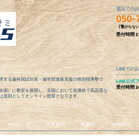
電話での
050-
（
繋がらな
受付時間​ 17
LINEで
求する歯科国試対策・歯学部進級支援の個別指導塾で
​LINE公
受付時間 2
全国）に教室を展開し、全国において低価格で高品質な
は原則としてオンライン授業となります。
PLUSとは
授業案内
受講料
講師紹介