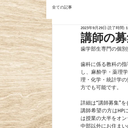
全ての記事
2023年9月29日
読了時間: 
講師の募
歯学部生専門の個別
歯科に係る教科の指
し、麻酔学・薬理
理・化学・統計学の
方でも可能です。
詳細は“講師募集”
講師希望の方はHP
は授業の大半をオン
中部以外にお住まい