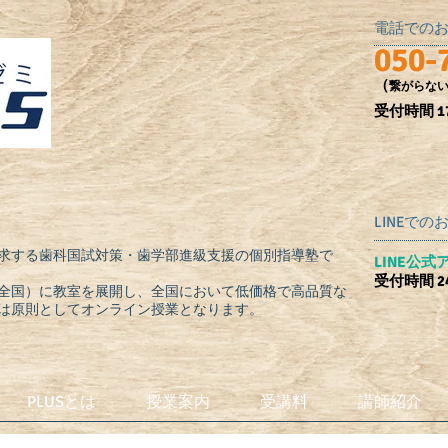
電話での
050-
（
繋がらな
受付時間​ 17
LINEで
求する歯科国試対策・歯学部進級支援の個別指導塾で
​LINE公
受付時間 2
全国）に教室を展開し、全国において低価格で高品質な
は原則としてオンライン授業となります。
PLUSとは
授業案内
受講料
講師紹介