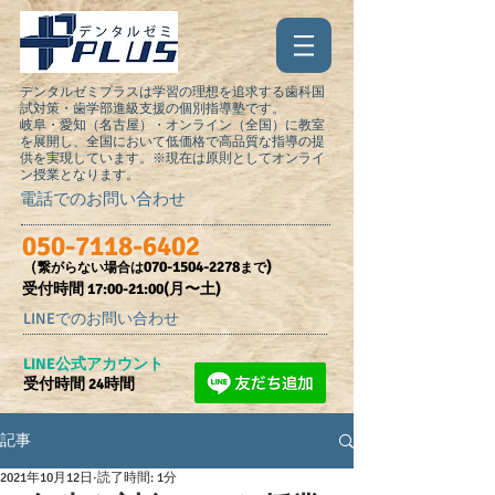
デンタルゼミプラスは学習の理想を追求する歯科国
試対策・歯学部進級支援の個別指導塾です。
岐阜・愛知（名古屋）・オンライン（全国）に教室
を展開し、全国において低価格で高品質な指導の提
供を実現しています。※現在は原則としてオンライ
ン授業となります。
電話でのお問い合わせ
050-7118-6402
（
070-1504-2278
)
繋がらない場合は
まで
受付時間​ 17:00-21:00(月〜土)
LINEでのお問い合わせ
​LINE公式アカウント
受付時間 24時間
記事
2021年10月12日
読了時間: 1分