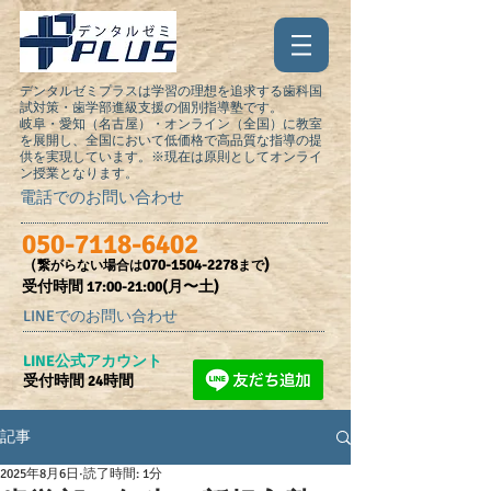
デンタルゼミプラスは学習の理想を追求する歯科国
試対策・歯学部進級支援の個別指導塾です。
岐阜・愛知（名古屋）・オンライン（全国）に教室
を展開し、全国において低価格で高品質な指導の提
供を実現しています。※現在は原則としてオンライ
ン授業となります。
電話でのお問い合わせ
050-7118-6402
（
070-1504-2278
)
繋がらない場合は
まで
受付時間​ 17:00-21:00(月〜土)
LINEでのお問い合わせ
​LINE公式アカウント
受付時間 24時間
記事
2025年8月6日
読了時間: 1分