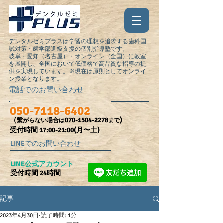
デンタルゼミプラスは学習の理想を追求する歯科国
試対策・歯学部進級支援の個別指導塾です。
岐阜・愛知（名古屋）・オンライン（全国）に教室
を展開し、全国において低価格で高品質な指導の提
供を実現しています。※現在は原則としてオンライ
ン授業となります。
電話でのお問い合わせ
050-7118-6402
（
070-1504-2278
)
繋がらない場合は
まで
受付時間​ 17:00-21:00(月〜土)
LINEでのお問い合わせ
​LINE公式アカウント
受付時間 24時間
記事
2023年4月30日
読了時間: 1分