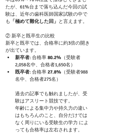
たが、61%台まで落ち込んだ今回の試
験は、近年の歯科医師国家試験の中で
も
「極めて難化した回」
と言えます。 
② 新卒と既卒生の比較
新卒と既卒では、合格率に約3倍の開き
が出ています。 
新卒者
: 合格率 
80.2%
（受験者
2,058名中、合格者1,650名）
既卒者
: 合格率 
27.8%
（受験者988
名中、合格者275名）
過去の記事でも触れましたが、受
験はアスリート競技です。
年齢による集中力や持久力の違い
はもちろんのこと、自分だけでは
なく周りにいる受験生の学力 によ
っても合格率は左右されます。