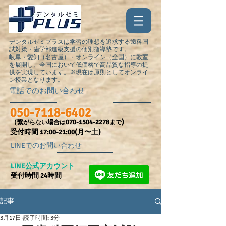
デンタルゼミプラスは学習の理想を追求する歯科国
試対策・歯学部進級支援の個別指導塾です。
岐阜・愛知（名古屋）・オンライン（全国）に教室
を展開し、全国において低価格で高品質な指導の提
供を実現しています。※現在は原則としてオンライ
ン授業となります。
電話でのお問い合わせ
050-7118-6402
（
070-1504-2278
)
繋がらない場合は
まで
受付時間​ 17:00-21:00(月〜土)
LINEでのお問い合わせ
​LINE公式アカウント
受付時間 24時間
記事
3月17日
読了時間: 3分