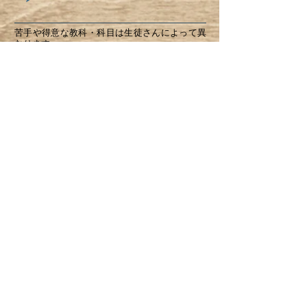
苦手や得意な教科・科目は生徒さんによって異
なります。
歯学部ごとの授業進度や生徒さんの理解度、性
格にまで合わせた得点に結びつくオーダーメイ
ドの授業を行うのもデンタルゼミPLUSの特徴で
す。
（現在はオンライン授業が主体）
授業以外の時間も含めたトータルサポート
また、「
授業を受けていない時間」の使い方も
結果に大きく影響してきます。
当塾では大学での提出課題のサポートや毎日の
学習習慣づけ、時間を無駄にしない学習方法、
学習における悩み相談など、授業時間以外も含
めた学習のトータルサポートを行なっていきま
す。
INFORMATION
オンライン授業開講中