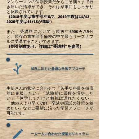
マンツーマンの個別授業だからこそ隅々まで行
き届いた指導ができ、それは結果にもしっかり
と反映されています。
（
2018年度は歯学部生6/7、2019年度は11/12、
2020年度は11/13が進級）
また、受講料においても現役生6900円/45分
と、現存の歯学部予備校の中で最もリーズナブ
ルに受講することができます。
（割引制度あり。詳細は“受講料”を参照）
状況に応じた最適な学習アプローチ
生徒さんの状況に合わせて「苦手な科目を徹底
的に克服したい」「試験前に回数を増やした
い」「休学してたけど勉強は遅れたくない」
「他の人より早くCBT、卒試や国試の対策を始
めたい」などご要望に沿った学習アプローチが
可能です。
一人一人に合わせた授業カリキュラム