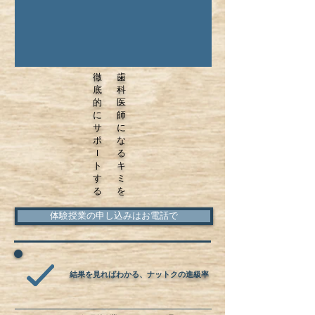
徹 歯
底 科
的 医
に 師
サ に
ポ な
ｌ る
ト キ
す ミ
る を
体験授業の申し込みはお電話で
結果を見ればわかる、ナットクの進級率