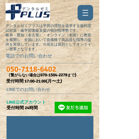
デンタルゼミプラスは学習の理想を追求する歯科国
試対策・歯学部進級支援の個別指導塾です。
岐阜・愛知（名古屋）・オンライン（全国）に教室
を展開し、全国において低価格で高品質な指導の提
供を実現しています。※現在は原則としてオンライ
ン授業となります。
電話でのお問い合わせ
050-7118-6402
（
070-1504-2278
)
繋がらない場合は
まで
受付時間​ 17:00-21:00(月〜土)
LINEでのお問い合わせ
​LINE公式アカウント
受付時間 24時間