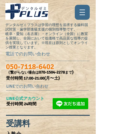
デンタルゼミプラスは学習の理想を追求する歯科国
試対策・歯学部進級支援の個別指導塾です。
岐阜・愛知（名古屋）・オンライン（全国）に教室
を展開し、全国において低価格で高品質な指導の提
供を実現しています。※現在は原則としてオンライ
ン授業となります。
電話でのお問い合わせ
050-7118-6402
（
070-1504-2278
)
繋がらない場合は
まで
受付時間​ 17:00-21:00(月〜土)
LINEでのお問い合わせ
​LINE公式アカウント
受付時間 24時間
受講料​