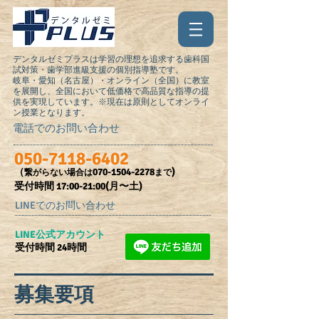
デンタルゼミプラスは学習の理想を追求する歯科国
試対策・歯学部進級支援の個別指導塾です。
岐阜・愛知（名古屋）・オンライン（全国）に教室
を展開し、全国において低価格で高品質な指導の提
供を実現しています。※現在は原則としてオンライ
ン授業となります。
電話でのお問い合わせ
050-7118-6402
（
070-1504-2278
)
繋がらない場合は
まで
受付時間​ 17:00-21:00(月〜土)
LINEでのお問い合わせ
​LINE公式アカウント
受付時間 24時間
募集要項